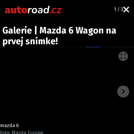
1 / 3
AUTA
Galerie | Mazda 6 Wagon na
TESTY AUT
prvej snímke!
NOVINKY
EKO
SPY
HISTORIE
ZAJÍMAVOSTI
TECHNIKA
EKONOMIKA
ČESKÝ TRH
TUNING
mazda 6
PROFI
Foto: Mazda Europe