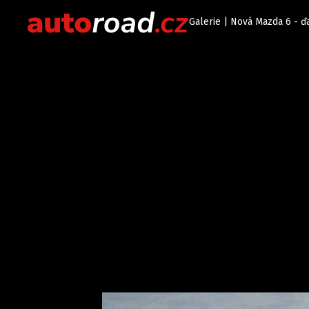
Galerie | Nová Mazda 6 - ďa