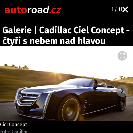
1 / 11
AUTA
Galerie | Cadillac Ciel Concept -
TESTY AUT
čtyři s nebem nad hlavou
NOVINKY
EKO
SPY
HISTORIE
ZAJÍMAVOSTI
TECHNIKA
EKONOMIKA
ČESKÝ TRH
TUNING
Ciel Concept
PROFI
Foto: Cadillac