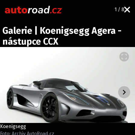
1 / 8
AUTA
Galerie | Koenigsegg Agera -
TESTY AUT
nástupce CCX
NOVINKY
EKO
SPY
HISTORIE
ZAJÍMAVOSTI
TECHNIKA
EKONOMIKA
ČESKÝ TRH
TUNING
Koenigsegg
PROFI
Foto: Archiv AutoRoad.cz