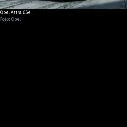
ELEKTRO
Opel Astra GSe
NOVINKY ZE SVĚTA EV
Foto: Opel
TESTY ELEKTROMOBILŮ
TRH S ELEKTROMOBILY
RALLY
OSTATNÍ
TISKOVKY
ROZHOVORY
DAKAR
Z DOMOVA
ZE SVĚTA
MOTORSPORT