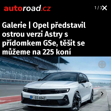
1 / 3
AUTA
Galerie | Opel představil
TESTY AUT
ostrou verzi Astry s
NOVINKY
přídomkem GSe, těšit se
EKO
můžeme na 225 koní
SPY
HISTORIE
ZAJÍMAVOSTI
TECHNIKA
EKONOMIKA
ČESKÝ TRH
TUNING
PROFI