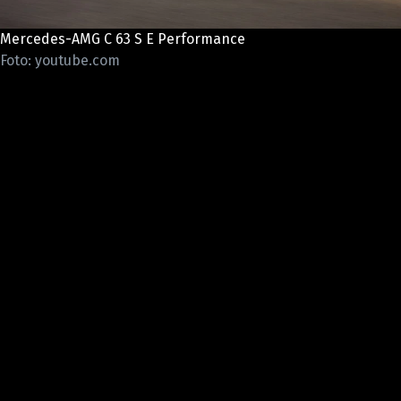
ELEKTRO
Mercedes-AMG C 63 S E Performance
NOVINKY ZE SVĚTA EV
Foto: youtube.com
TESTY ELEKTROMOBILŮ
TRH S ELEKTROMOBILY
RALLY
OSTATNÍ
TISKOVKY
ROZHOVORY
DAKAR
Z DOMOVA
ZE SVĚTA
MOTORSPORT