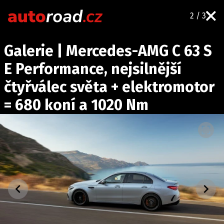
2 / 3
AUTA
Galerie | Mercedes-AMG C 63 S
TESTY AUT
E Performance, nejsilnější
NOVINKY
čtyřválec světa + elektromotor
EKO
= 680 koní a 1020 Nm
SPY
HISTORIE
ZAJÍMAVOSTI
TECHNIKA
EKONOMIKA
ČESKÝ TRH
TUNING
PROFI