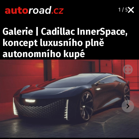
1 / 5
AUTA
Galerie | Cadillac InnerSpace,
TESTY AUT
koncept luxusního plně
NOVINKY
autonomního kupé
EKO
SPY
HISTORIE
ZAJÍMAVOSTI
TECHNIKA
EKONOMIKA
ČESKÝ TRH
TUNING
PROFI