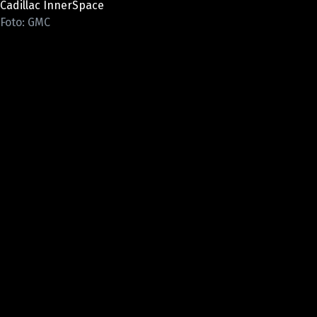
Cadillac InnerSpace
ELEKTRO
Foto: GMC
NOVINKY ZE SVĚTA EV
TESTY ELEKTROMOBILŮ
TRH S ELEKTROMOBILY
RALLY
OSTATNÍ
TISKOVKY
ROZHOVORY
DAKAR
Z DOMOVA
ZE SVĚTA
MOTORSPORT