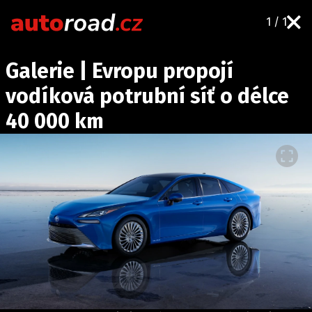
1 / 1
AUTA
Galerie | Evropu propojí
TESTY AUT
vodíková potrubní síť o délce
NOVINKY
40 000 km
EKO
SPY
HISTORIE
ZAJÍMAVOSTI
TECHNIKA
EKONOMIKA
ČESKÝ TRH
TUNING
PROFI