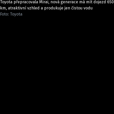
Toyota přepracovala Mirai, nová generace má mít dojezd 650
ELEKTRO
km, atraktivní vzhled a produkuje jen čistou vodu
Foto: Toyota
NOVINKY ZE SVĚTA EV
TESTY ELEKTROMOBILŮ
TRH S ELEKTROMOBILY
RALLY
OSTATNÍ
TISKOVKY
ROZHOVORY
DAKAR
Z DOMOVA
ZE SVĚTA
MOTORSPORT