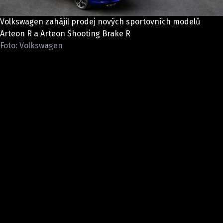
ELEKTRO
Volkswagen zahájil prodej nových sportovních modelů
NOVINKY ZE SVĚTA EV
Arteon R a Arteon Shooting Brake R
Foto: Volkswagen
TESTY ELEKTROMOBILŮ
TRH S ELEKTROMOBILY
RALLY
OSTATNÍ
TISKOVKY
ROZHOVORY
DAKAR
Z DOMOVA
ZE SVĚTA
MOTORSPORT