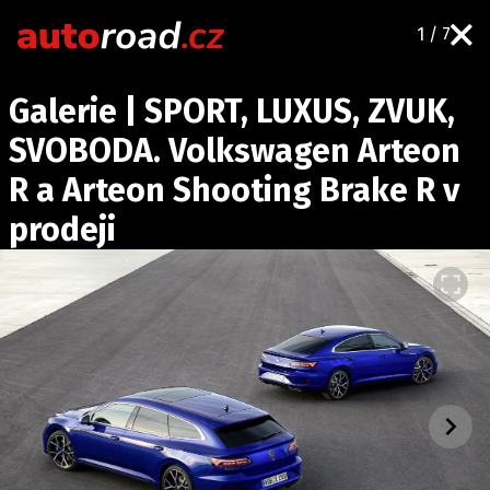
1 / 7
AUTA
Galerie | SPORT, LUXUS, ZVUK,
TESTY AUT
SVOBODA. Volkswagen Arteon
NOVINKY
R a Arteon Shooting Brake R v
EKO
prodeji
SPY
HISTORIE
ZAJÍMAVOSTI
TECHNIKA
EKONOMIKA
ČESKÝ TRH
TUNING
PROFI