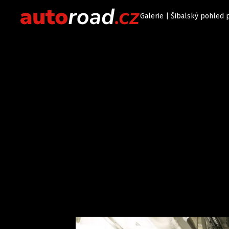
Galerie | Šibalský pohled