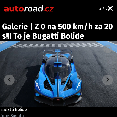
2 / 3
AUTA
Galerie | Z 0 na 500 km/h za 20
TESTY AUT
s!!! To je Bugatti Bolide
NOVINKY
EKO
SPY
HISTORIE
ZAJÍMAVOSTI
TECHNIKA
EKONOMIKA
ČESKÝ TRH
TUNING
Bugatti Bolide
PROFI
Foto: Bugatti