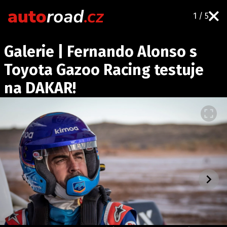
1 / 5
AUTA
Galerie | Fernando Alonso s
TESTY AUT
Toyota Gazoo Racing testuje
NOVINKY
na DAKAR!
EKO
SPY
HISTORIE
ZAJÍMAVOSTI
TECHNIKA
EKONOMIKA
ČESKÝ TRH
TUNING
PROFI