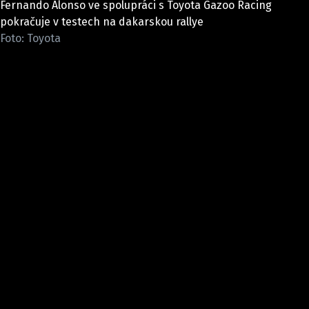
Fernando Alonso ve spolupráci s Toyota Gazoo Racing
ELEKTRO
pokračuje v testech na dakarskou rallye
Foto: Toyota
NOVINKY ZE SVĚTA EV
TESTY ELEKTROMOBILŮ
TRH S ELEKTROMOBILY
RALLY
OSTATNÍ
TISKOVKY
ROZHOVORY
DAKAR
Z DOMOVA
ZE SVĚTA
MOTORSPORT