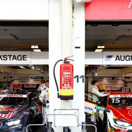
ydavatel
Inzerce
Osobní údaje / Cookies
autoroad.cz je INCORP MEDIA GROUP s.r.o., IČ: 118 23 054