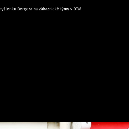
myšlenku Bergera na zákaznické týmy v DTM
Auta
Elektro
Rally
Motorsport
Testy aut
Novinky ze světa EV
Ostatní
Pit Lane
Novinky
Testy elektromobilů
Tiskovky
Češi v akci
Eko
Trh s elektromobily
Rozhovory
FIA CEZ & Poháry
Spy
Dakar
Mezinárodní scéna
Historie
Z domova
Zajímavosti
Ze světa
Technika
Ekonomika
Český trh
Tuning
Profi