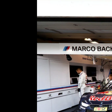
Etický kodex
Kontakt
V
Provozovatelem serveru 