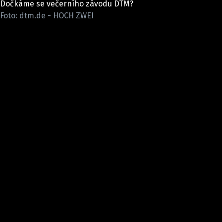
Dočkáme se večerního závodu DTM?
ELEKTRO
Foto: dtm.de - HOCH ZWEI
NOVINKY ZE SVĚTA EV
TESTY ELEKTROMOBILŮ
TRH S ELEKTROMOBILY
RALLY
OSTATNÍ
TISKOVKY
ROZHOVORY
DAKAR
Z DOMOVA
ZE SVĚTA
MOTORSPORT