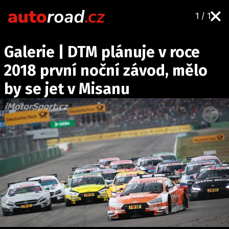
1 / 1
AUTA
Galerie | DTM plánuje v roce
TESTY AUT
2018 první noční závod, mělo
NOVINKY
by se jet v Misanu
EKO
SPY
HISTORIE
ZAJÍMAVOSTI
TECHNIKA
EKONOMIKA
ČESKÝ TRH
TUNING
PROFI