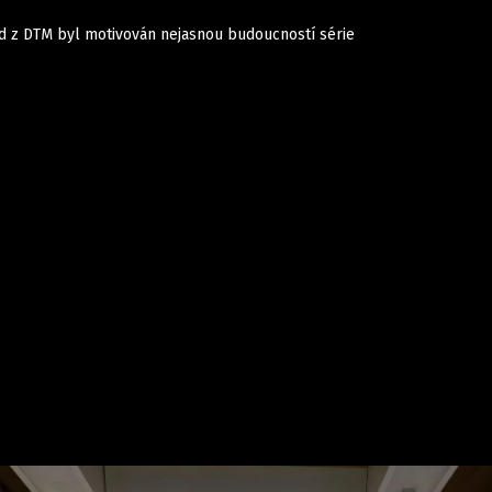
od z DTM byl motivován nejasnou budoucností série
Auta
Elektro
Rally
Motorsport
Testy aut
Novinky ze světa EV
Ostatní
Pit Lane
Novinky
Testy elektromobilů
Tiskovky
Češi v akci
Eko
Trh s elektromobily
Rozhovory
FIA CEZ & Poháry
Spy
Dakar
Mezinárodní scéna
Historie
Z domova
Zajímavosti
Ze světa
Technika
Ekonomika
Český trh
Tuning
Profi