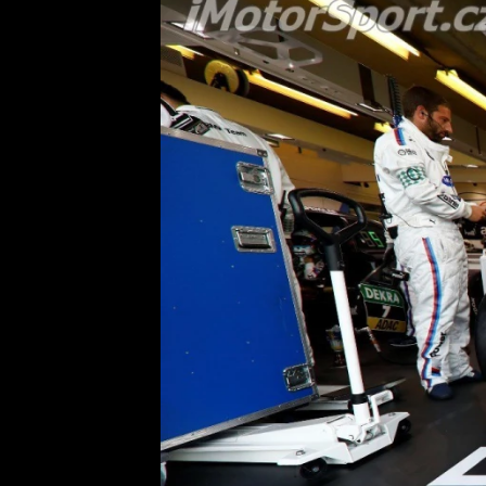
Etický kodex
Kontakt
V
Provozovatelem serveru 