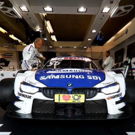
ydavatel
Inzerce
Osobní údaje / Cookies
autoroad.cz je INCORP MEDIA GROUP s.r.o., IČ: 118 23 054