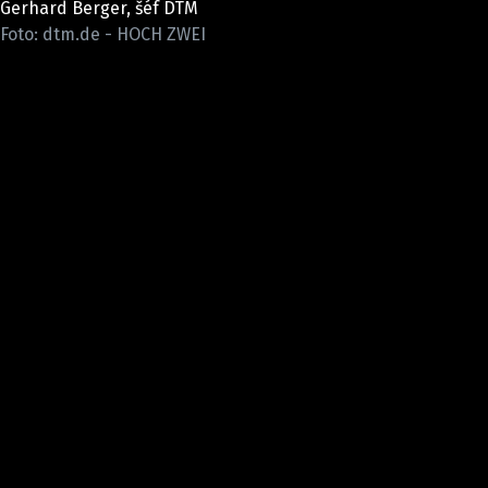
Gerhard Berger, šéf DTM
ELEKTRO
Foto: dtm.de - HOCH ZWEI
NOVINKY ZE SVĚTA EV
TESTY ELEKTROMOBILŮ
TRH S ELEKTROMOBILY
RALLY
OSTATNÍ
TISKOVKY
ROZHOVORY
DAKAR
Z DOMOVA
ZE SVĚTA
MOTORSPORT