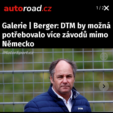
1 / 2
AUTA
Galerie | Berger: DTM by možná
TESTY AUT
potřebovalo více závodů mimo
NOVINKY
Německo
EKO
SPY
HISTORIE
ZAJÍMAVOSTI
TECHNIKA
EKONOMIKA
ČESKÝ TRH
TUNING
PROFI