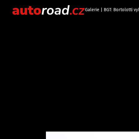
Galerie | BGT: Bortolotti v