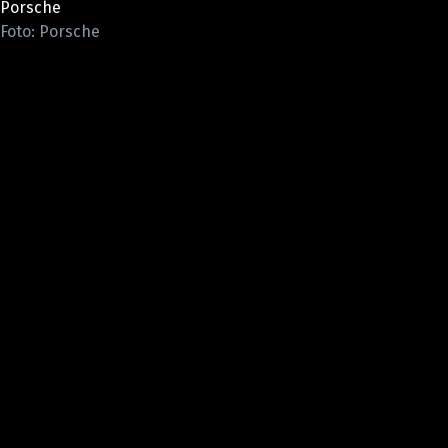
Porsche
ELEKTRO
Foto: Porsche
NOVINKY ZE SVĚTA EV
TESTY ELEKTROMOBILŮ
TRH S ELEKTROMOBILY
RALLY
OSTATNÍ
TISKOVKY
ROZHOVORY
DAKAR
Z DOMOVA
ZE SVĚTA
MOTORSPORT