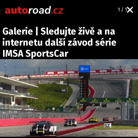
1 / 1
AUTA
Galerie | Sledujte živě a na
TESTY AUT
internetu další závod série
NOVINKY
IMSA SportsCar
EKO
SPY
HISTORIE
ZAJÍMAVOSTI
TECHNIKA
EKONOMIKA
ČESKÝ TRH
TUNING
PROFI