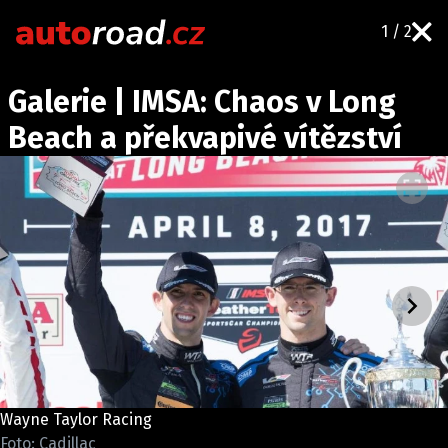
1 / 2
AUTA
Galerie | IMSA: Chaos v Long
TESTY AUT
Beach a překvapivé vítězství
NOVINKY
EKO
SPY
HISTORIE
ZAJÍMAVOSTI
TECHNIKA
EKONOMIKA
ČESKÝ TRH
TUNING
Wayne Taylor Racing
PROFI
Foto: Cadillac