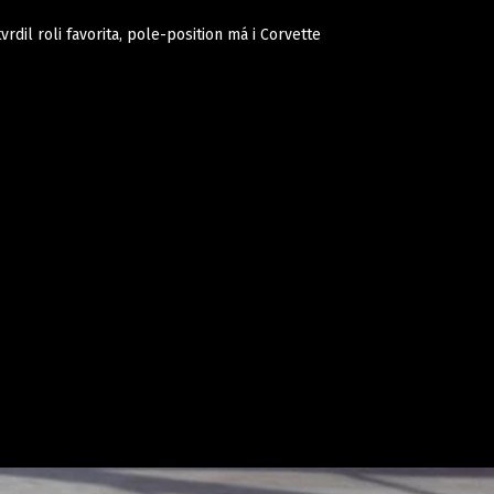
vrdil roli favorita, pole-position má i Corvette
Auta
Elektro
Rally
Motorsport
Testy aut
Novinky ze světa EV
Ostatní
Pit Lane
Novinky
Testy elektromobilů
Tiskovky
Češi v akci
Eko
Trh s elektromobily
Rozhovory
FIA CEZ & Poháry
Spy
Dakar
Mezinárodní scéna
Historie
Z domova
Zajímavosti
Ze světa
Technika
Ekonomika
Český trh
Tuning
Profi