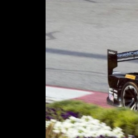
Etický kodex
Kontakt
V
Provozovatelem serveru 