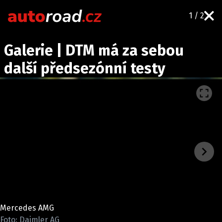
1 / 2
AUTA
Galerie | DTM má za sebou
TESTY AUT
další předsezónní testy
NOVINKY
EKO
SPY
HISTORIE
ZAJÍMAVOSTI
TECHNIKA
EKONOMIKA
ČESKÝ TRH
TUNING
Mercedes AMG
PROFI
Foto: Daimler AG