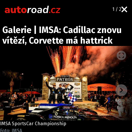
1 / 2
AUTA
Galerie | IMSA: Cadillac znovu
TESTY AUT
vítězí, Corvette má hattrick
NOVINKY
EKO
SPY
HISTORIE
ZAJÍMAVOSTI
TECHNIKA
EKONOMIKA
ČESKÝ TRH
TUNING
IMSA SportsCar Championship
PROFI
Foto: IMSA