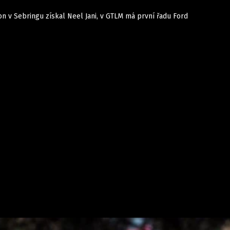
on v Sebringu získal Neel Jani, v GTLM má první řadu Ford
Auta
Elektro
Rally
Motorsport
Testy aut
Novinky ze světa EV
Ostatní
Pit Lane
Novinky
Testy elektromobilů
Tiskovky
Češi v akci
Eko
Trh s elektromobily
Rozhovory
FIA CEZ & Poháry
Spy
Dakar
Mezinárodní scéna
Historie
Z domova
Zajímavosti
Ze světa
Technika
Ekonomika
Český trh
Tuning
Profi