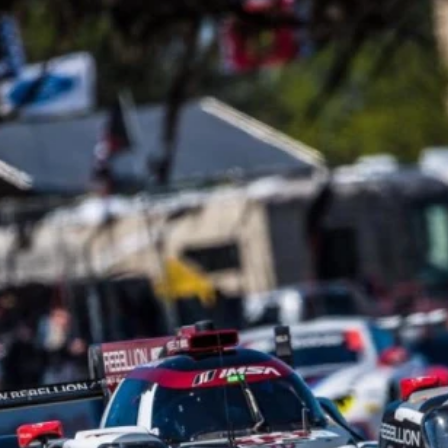
ydavatel
Inzerce
Osobní údaje / Cookies
autoroad.cz je INCORP MEDIA GROUP s.r.o., IČ: 118 23 054