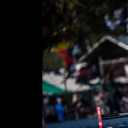
Etický kodex
Kontakt
V
Provozovatelem serveru 