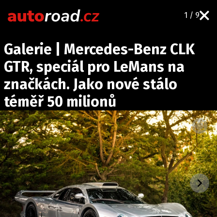
1 / 9
AUTA
Galerie | Mercedes-Benz CLK
TESTY AUT
GTR, speciál pro LeMans na
NOVINKY
značkách. Jako nové stálo
EKO
téměř 50 milionů
SPY
HISTORIE
ZAJÍMAVOSTI
TECHNIKA
EKONOMIKA
ČESKÝ TRH
TUNING
PROFI