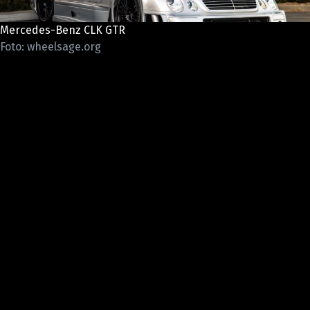
ELEKTRO
Mercedes-Benz CLK GTR
NOVINKY ZE SVĚTA EV
Foto: wheelsage.org
TESTY ELEKTROMOBILŮ
TRH S ELEKTROMOBILY
RALLY
OSTATNÍ
TISKOVKY
ROZHOVORY
DAKAR
Z DOMOVA
ZE SVĚTA
MOTORSPORT