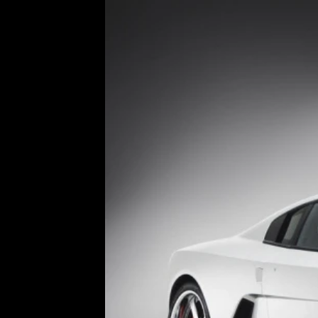
Etický kodex
Kontakt
V
Provozovatelem serveru 