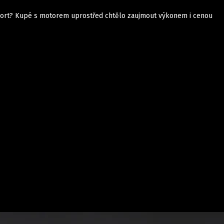
port? Kupé s motorem uprostřed chtělo zaujmout výkonem i cenou
Auta
Elektro
Rally
Motorsport
Testy aut
Novinky ze světa EV
Ostatní
Pit Lane
Novinky
Testy elektromobilů
Tiskovky
Češi v akci
Eko
Trh s elektromobily
Rozhovory
FIA CEZ & Poháry
Spy
Dakar
Mezinárodní scéna
Historie
Z domova
Zajímavosti
Ze světa
Technika
Ekonomika
Český trh
Tuning
Profi