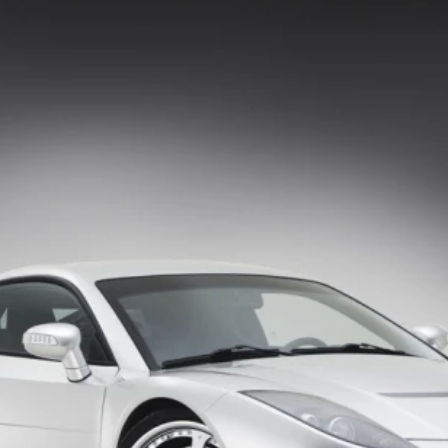
ydavatel
Inzerce
Osobní údaje / Cookies
autoroad.cz je INCORP MEDIA GROUP s.r.o., IČ: 118 23 054