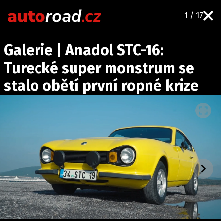
1 / 17
AUTA
Galerie | Anadol STC-16:
TESTY AUT
Turecké super monstrum se
NOVINKY
stalo obětí první ropné krize
EKO
SPY
HISTORIE
ZAJÍMAVOSTI
TECHNIKA
EKONOMIKA
ČESKÝ TRH
TUNING
PROFI