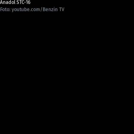
Anadol STC-16
ELEKTRO
Foto: youtube.com/Benzin TV
NOVINKY ZE SVĚTA EV
TESTY ELEKTROMOBILŮ
TRH S ELEKTROMOBILY
RALLY
OSTATNÍ
TISKOVKY
ROZHOVORY
DAKAR
Z DOMOVA
ZE SVĚTA
MOTORSPORT