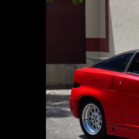
Etický kodex
Kontakt
V
Provozovatelem serveru 