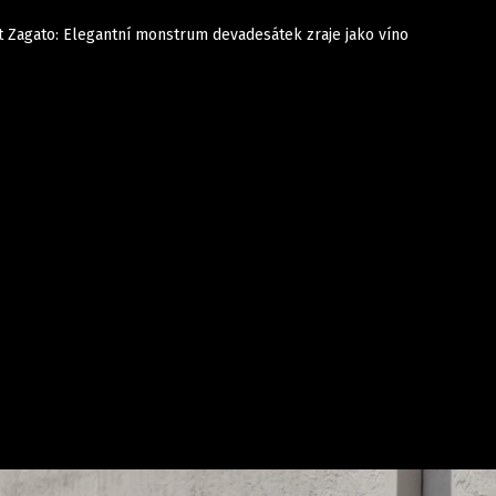
t Zagato: Elegantní monstrum devadesátek zraje jako víno
Auta
Elektro
Rally
Motorsport
Testy aut
Novinky ze světa EV
Ostatní
Pit Lane
Novinky
Testy elektromobilů
Tiskovky
Češi v akci
Eko
Trh s elektromobily
Rozhovory
FIA CEZ & Poháry
Spy
Dakar
Mezinárodní scéna
Historie
Z domova
Zajímavosti
Ze světa
Technika
Ekonomika
Český trh
Tuning
Profi