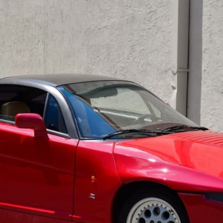
ydavatel
Inzerce
Osobní údaje / Cookies
autoroad.cz je INCORP MEDIA GROUP s.r.o., IČ: 118 23 054