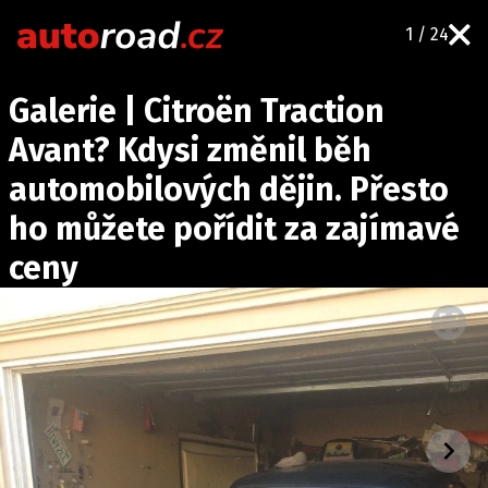
1 / 24
AUTA
Galerie | Citroën Traction
TESTY AUT
Avant? Kdysi změnil běh
NOVINKY
automobilových dějin. Přesto
EKO
ho můžete pořídit za zajímavé
SPY
ceny
HISTORIE
ZAJÍMAVOSTI
TECHNIKA
EKONOMIKA
ČESKÝ TRH
TUNING
PROFI