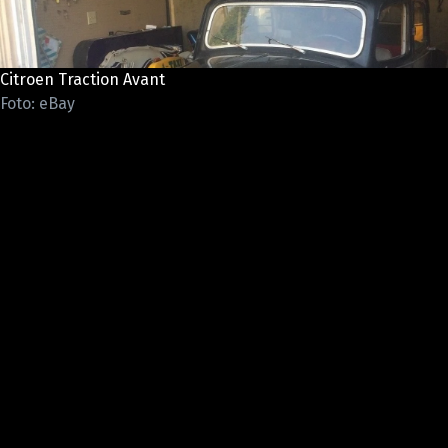
ELEKTRO
NOVINKY ZE SVĚTA EV
Citroen Traction Avant
TESTY ELEKTROMOBILŮ
Foto: eBay
TRH S ELEKTROMOBILY
RALLY
OSTATNÍ
TISKOVKY
ROZHOVORY
DAKAR
Z DOMOVA
ZE SVĚTA
MOTORSPORT