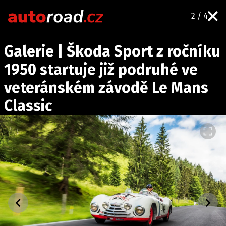
2 / 4
AUTA
Galerie | Škoda Sport z ročníku
TESTY AUT
1950 startuje již podruhé ve
NOVINKY
veteránském závodě Le Mans
EKO
Classic
SPY
HISTORIE
ZAJÍMAVOSTI
TECHNIKA
EKONOMIKA
ČESKÝ TRH
TUNING
PROFI