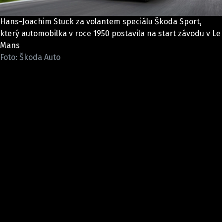
ELEKTRO
Hans-Joachim Stuck za volantem speciálu Škoda Sport,
NOVINKY ZE SVĚTA EV
který automobilka v roce 1950 postavila na start závodu v Le
Mans
TESTY ELEKTROMOBILŮ
Foto: Škoda Auto
TRH S ELEKTROMOBILY
RALLY
OSTATNÍ
TISKOVKY
ROZHOVORY
DAKAR
Z DOMOVA
ZE SVĚTA
MOTORSPORT