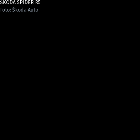
ŠKODA SPIDER R5
ELEKTRO
Foto: Škoda Auto
NOVINKY ZE SVĚTA EV
TESTY ELEKTROMOBILŮ
TRH S ELEKTROMOBILY
RALLY
OSTATNÍ
TISKOVKY
ROZHOVORY
DAKAR
Z DOMOVA
ZE SVĚTA
MOTORSPORT