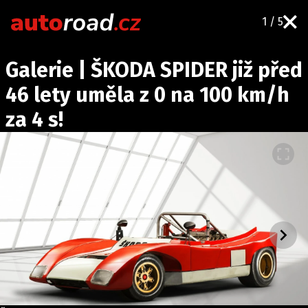
1 / 5
AUTA
Galerie | ŠKODA SPIDER již před
TESTY AUT
46 lety uměla z 0 na 100 km/h
NOVINKY
za 4 s!
EKO
SPY
HISTORIE
ZAJÍMAVOSTI
TECHNIKA
EKONOMIKA
ČESKÝ TRH
TUNING
PROFI