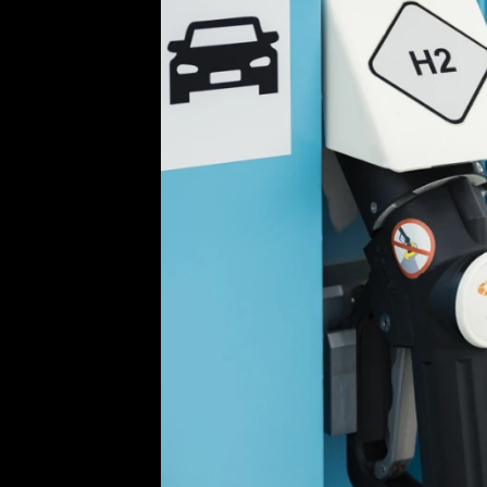
Etický kodex
Kontakt
V
Provozovatelem serveru 