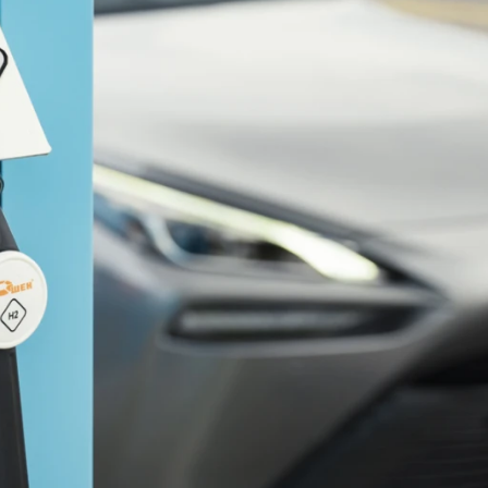
ydavatel
Inzerce
Osobní údaje / Cookies
autoroad.cz je INCORP MEDIA GROUP s.r.o., IČ: 118 23 054