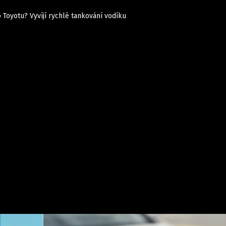
 Toyotu? Vyvíjí rychlé tankování vodíku
Auta
Elektro
Rally
Motorsport
Testy aut
Novinky ze světa EV
Ostatní
Pit Lane
Novinky
Testy elektromobilů
Tiskovky
Češi v akci
Eko
Trh s elektromobily
Rozhovory
FIA CEZ & Poháry
Spy
Dakar
Mezinárodní scéna
Historie
Z domova
Zajímavosti
Ze světa
Technika
Ekonomika
Český trh
Tuning
Profi