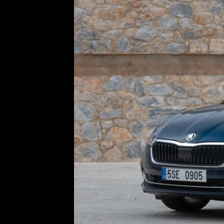
Etický kodex
Kontakt
V
Provozovatelem serveru 