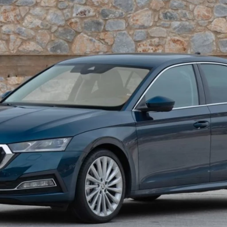
ydavatel
Inzerce
Osobní údaje / Cookies
autoroad.cz je INCORP MEDIA GROUP s.r.o., IČ: 118 23 054