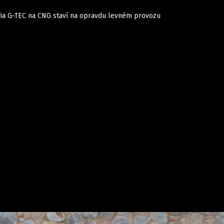
via G-TEC na CNG staví na opravdu levném provozu
Auta
Elektro
Rally
Motorsport
Testy aut
Novinky ze světa EV
Ostatní
Pit Lane
Novinky
Testy elektromobilů
Tiskovky
Češi v akci
Eko
Trh s elektromobily
Rozhovory
FIA CEZ & Poháry
Spy
Dakar
Mezinárodní scéna
Historie
Z domova
Zajímavosti
Ze světa
Technika
Ekonomika
Český trh
Tuning
Profi