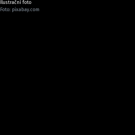
Ilustrační foto
ELEKTRO
Foto: pixabay.com
NOVINKY ZE SVĚTA EV
TESTY ELEKTROMOBILŮ
TRH S ELEKTROMOBILY
RALLY
OSTATNÍ
TISKOVKY
ROZHOVORY
DAKAR
Z DOMOVA
ZE SVĚTA
MOTORSPORT