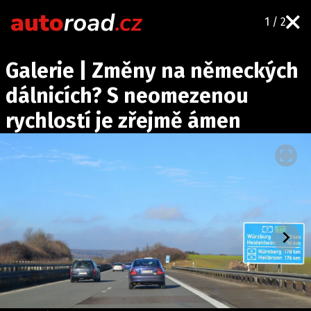
1 / 2
AUTA
Galerie | Změny na německých
TESTY AUT
dálnicích? S neomezenou
NOVINKY
rychlostí je zřejmě ámen
EKO
SPY
HISTORIE
ZAJÍMAVOSTI
TECHNIKA
EKONOMIKA
ČESKÝ TRH
TUNING
PROFI