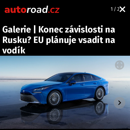
1 / 2
AUTA
Galerie | Konec závislosti na
TESTY AUT
Rusku? EU plánuje vsadit na
NOVINKY
vodík
EKO
SPY
HISTORIE
ZAJÍMAVOSTI
TECHNIKA
EKONOMIKA
ČESKÝ TRH
TUNING
PROFI