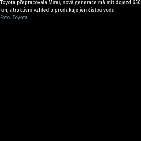
Toyota přepracovala Mirai, nová generace má mít dojezd 650
ELEKTRO
km, atraktivní vzhled a produkuje jen čistou vodu
Foto: Toyota
NOVINKY ZE SVĚTA EV
TESTY ELEKTROMOBILŮ
TRH S ELEKTROMOBILY
RALLY
OSTATNÍ
TISKOVKY
ROZHOVORY
DAKAR
Z DOMOVA
ZE SVĚTA
MOTORSPORT