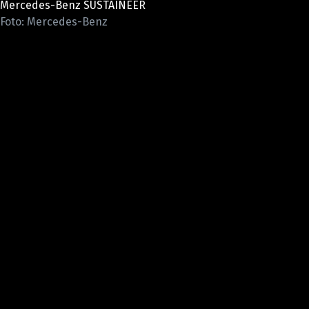
Mercedes-Benz SUSTAINEER
ELEKTRO
Foto: Mercedes-Benz
NOVINKY ZE SVĚTA EV
TESTY ELEKTROMOBILŮ
TRH S ELEKTROMOBILY
RALLY
OSTATNÍ
TISKOVKY
ROZHOVORY
DAKAR
Z DOMOVA
ZE SVĚTA
MOTORSPORT