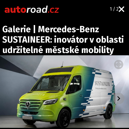
1 / 2
AUTA
Galerie | Mercedes-Benz
TESTY AUT
SUSTAINEER: inovátor v oblasti
NOVINKY
udržitelné městské mobility
EKO
SPY
HISTORIE
ZAJÍMAVOSTI
TECHNIKA
EKONOMIKA
ČESKÝ TRH
TUNING
PROFI