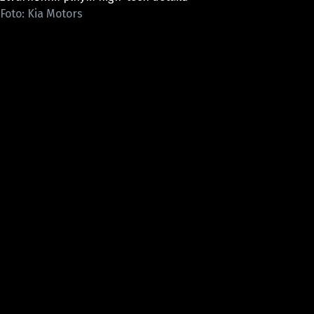
ELEKTRO
Foto: Kia Motors
NOVINKY ZE SVĚTA EV
TESTY ELEKTROMOBILŮ
TRH S ELEKTROMOBILY
RALLY
OSTATNÍ
TISKOVKY
ROZHOVORY
DAKAR
Z DOMOVA
ZE SVĚTA
MOTORSPORT