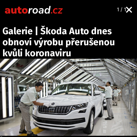
1 / 1
AUTA
Galerie | Škoda Auto dnes
TESTY AUT
obnoví výrobu přerušenou
NOVINKY
kvůli koronaviru
EKO
SPY
HISTORIE
ZAJÍMAVOSTI
TECHNIKA
EKONOMIKA
ČESKÝ TRH
TUNING
PROFI