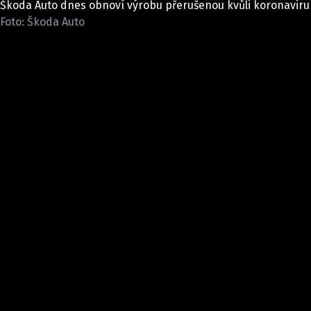
Škoda Auto dnes obnoví výrobu přerušenou kvůli koronaviru
ELEKTRO
Foto: Škoda Auto
NOVINKY ZE SVĚTA EV
TESTY ELEKTROMOBILŮ
TRH S ELEKTROMOBILY
RALLY
OSTATNÍ
TISKOVKY
ROZHOVORY
DAKAR
Z DOMOVA
ZE SVĚTA
MOTORSPORT