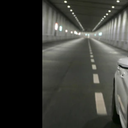
Etický kodex
Kontakt
V
Provozovatelem serveru 