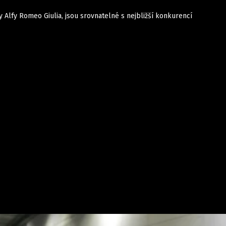
 Alfy Romeo Giulia, jsou srovnatelné s nejbližší konkurencí
Auta
Elektro
Rally
Motorsport
Testy aut
Novinky ze světa EV
Ostatní
Pit Lane
Novinky
Testy elektromobilů
Tiskovky
Češi v akci
Eko
Trh s elektromobily
Rozhovory
FIA CEZ & Poháry
Spy
Dakar
Mezinárodní scéna
Historie
Z domova
Zajímavosti
Ze světa
Technika
Ekonomika
Český trh
Tuning
Profi