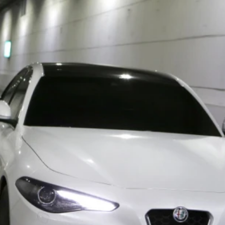
ydavatel
Inzerce
Osobní údaje / Cookies
autoroad.cz je INCORP MEDIA GROUP s.r.o., IČ: 118 23 054