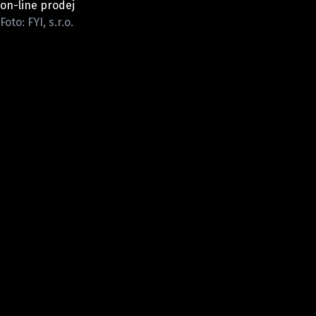
on-line prodej
ELEKTRO
Foto: FYI, s.r.o.
NOVINKY ZE SVĚTA EV
TESTY ELEKTROMOBILŮ
TRH S ELEKTROMOBILY
RALLY
OSTATNÍ
TISKOVKY
ROZHOVORY
DAKAR
Z DOMOVA
ZE SVĚTA
MOTORSPORT