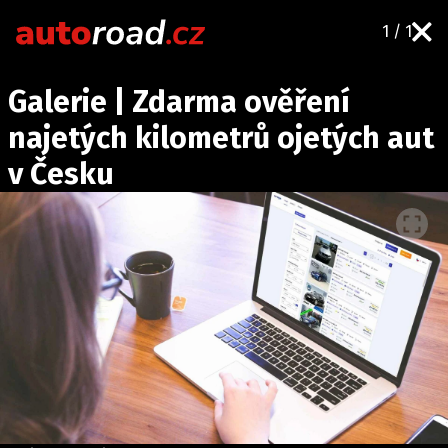
1 / 1
AUTA
Galerie | Zdarma ověření
TESTY AUT
najetých kilometrů ojetých aut
NOVINKY
v Česku
EKO
SPY
HISTORIE
ZAJÍMAVOSTI
TECHNIKA
EKONOMIKA
ČESKÝ TRH
TUNING
PROFI