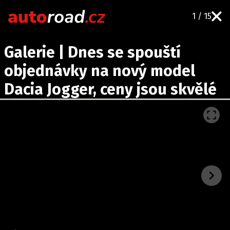
1 / 15
AUTA
Galerie | Dnes se spouští
TESTY AUT
objednávky na nový model
NOVINKY
Dacia Jogger, ceny jsou skvělé
EKO
SPY
HISTORIE
ZAJÍMAVOSTI
TECHNIKA
EKONOMIKA
ČESKÝ TRH
TUNING
PROFI