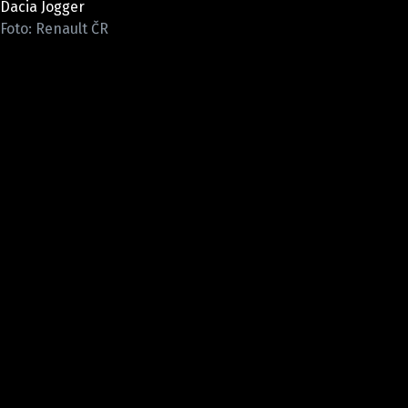
Dacia Jogger
ELEKTRO
Foto: Renault ČR
NOVINKY ZE SVĚTA EV
TESTY ELEKTROMOBILŮ
TRH S ELEKTROMOBILY
RALLY
OSTATNÍ
TISKOVKY
ROZHOVORY
DAKAR
Z DOMOVA
ZE SVĚTA
MOTORSPORT