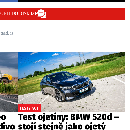
UPIT DO DISKUZE
Road.cz
TESTY AUT
eo
Test ojetiny: BMW 520d –
divo
stojí stejně jako ojetý