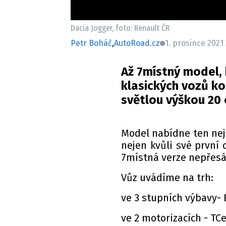
Dacia Jogger, foto: Renault ČR
Petr Boháč
,
AutoRoad.cz
1. prosince 2021
Až 7místný model, 
klasických vozů k
světlou výškou 20 
Model nabídne ten nej
nejen kvůli své první 
7místná verze nepřesá
Vůz uvádíme na trh:
ve 3 stupních výbavy- 
ve 2 motorizacích - TC