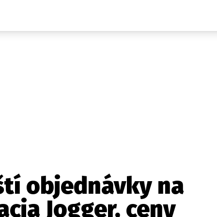
Auta
Elektro
Rally
Motorsport
Testy aut
Novinky ze světa EV
Ostatní
Pit Lane
Novinky
Testy elektromobilů
Tiskovky
Češi v akci
Eko
Trh s elektromobily
Rozhovory
FIA CEZ & Poháry
Spy
Dakar
Mezinárodní scéna
Historie
Z domova
Zajímavosti
Ze světa
Technika
Ekonomika
ští objednávky na
Český trh
cia Jogger, ceny
Tuning
Profi