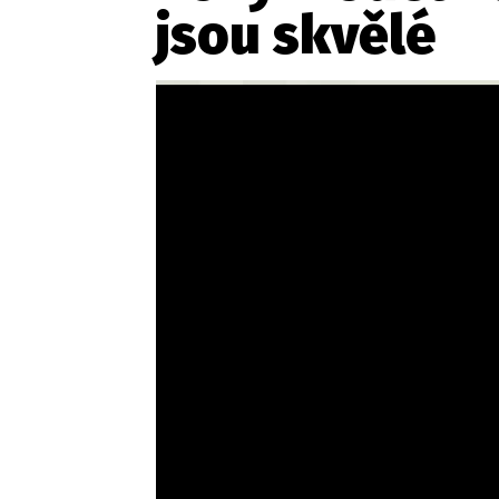
jsou skvělé
Etický kodex
Kontakt
V
Provozovatelem serveru 