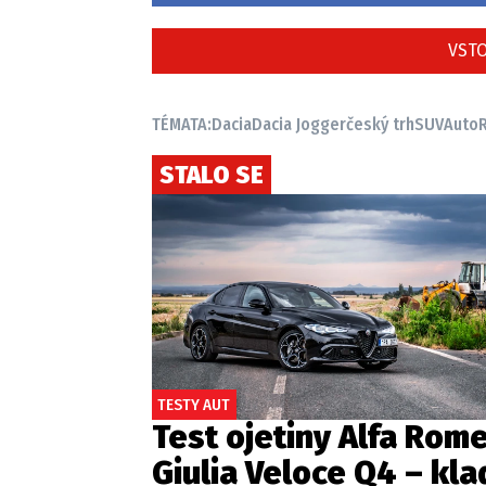
VSTO
TÉMATA:
Dacia
Dacia Jogger
český trh
SUV
Auto
STALO SE
TESTY AUT
Test ojetiny Alfa Rom
Giulia Veloce Q4 – kla