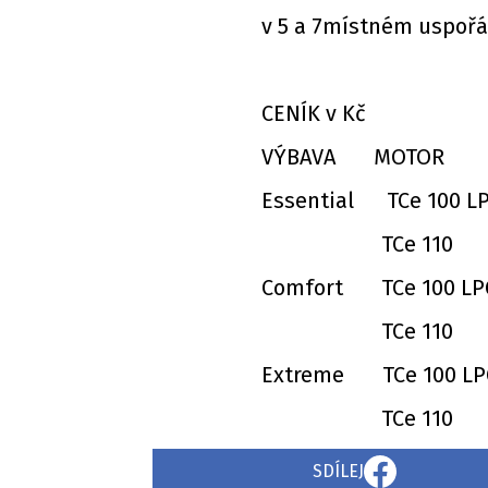
v 5 a 7místném uspoř
CENÍK v Kč
VÝBAVA MOTOR 
Essential TCe 100 
TCe 110 371
Comfort TCe 100 L
TCe 110 416
Extreme TCe 100 L
TCe 110 438
SDÍLEJ