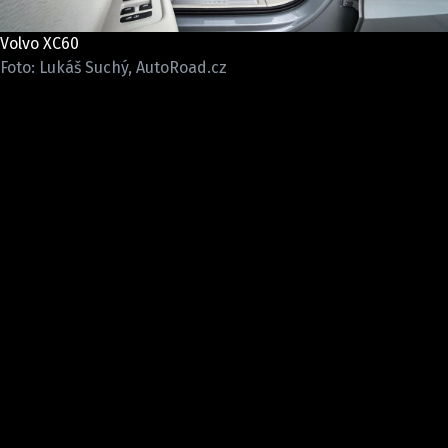
ELEKTRO
Volvo XC60
NOVINKY ZE SVĚTA EV
Foto: Lukáš Suchý, AutoRoad.cz
TESTY ELEKTROMOBILŮ
TRH S ELEKTROMOBILY
RALLY
OSTATNÍ
TISKOVKY
ROZHOVORY
DAKAR
Z DOMOVA
ZE SVĚTA
MOTORSPORT