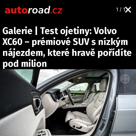
1 / 1
AUTA
Galerie | Test ojetiny: Volvo
TESTY AUT
XC60 – prémiové SUV s nízkým
NOVINKY
nájezdem, které hravě pořídíte
EKO
pod milion
SPY
HISTORIE
ZAJÍMAVOSTI
TECHNIKA
EKONOMIKA
ČESKÝ TRH
TUNING
PROFI