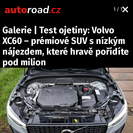
1 / 1
AUTA
Galerie | Test ojetiny: Volvo
TESTY AUT
XC60 – prémiové SUV s nízkým
NOVINKY
nájezdem, které hravě pořídíte
EKO
pod milion
SPY
HISTORIE
ZAJÍMAVOSTI
TECHNIKA
EKONOMIKA
ČESKÝ TRH
TUNING
PROFI