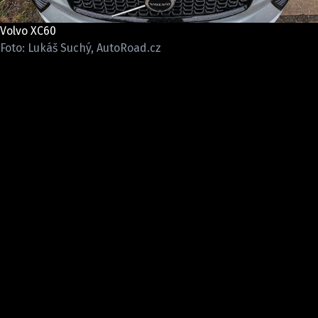
ELEKTRO
Volvo XC60
NOVINKY ZE SVĚTA EV
Foto: Lukáš Suchý, AutoRoad.cz
TESTY ELEKTROMOBILŮ
TRH S ELEKTROMOBILY
RALLY
OSTATNÍ
TISKOVKY
ROZHOVORY
DAKAR
Z DOMOVA
ZE SVĚTA
MOTORSPORT