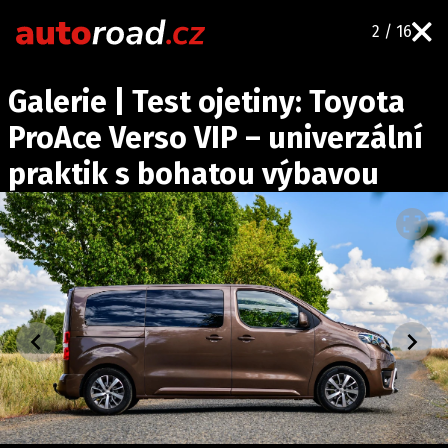
2 / 16
AUTA
Galerie | Test ojetiny: Toyota
TESTY AUT
ProAce Verso VIP – univerzální
NOVINKY
praktik s bohatou výbavou
EKO
SPY
HISTORIE
ZAJÍMAVOSTI
TECHNIKA
EKONOMIKA
ČESKÝ TRH
TUNING
PROFI