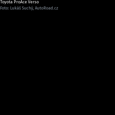
Toyota ProAce Verso
ELEKTRO
Foto: Lukáš Suchý, AutoRoad.cz
NOVINKY ZE SVĚTA EV
TESTY ELEKTROMOBILŮ
TRH S ELEKTROMOBILY
RALLY
OSTATNÍ
TISKOVKY
ROZHOVORY
DAKAR
Z DOMOVA
ZE SVĚTA
MOTORSPORT