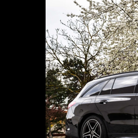
Etický kodex
Kontakt
V
Provozovatelem serveru 