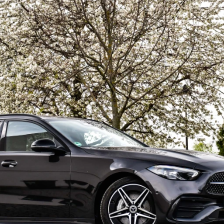
ydavatel
Inzerce
Osobní údaje / Cookies
autoroad.cz je INCORP MEDIA GROUP s.r.o., IČ: 118 23 054