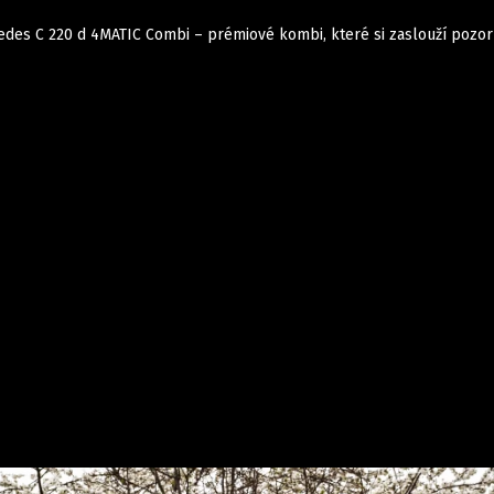
rcedes C 220 d 4MATIC Combi – prémiové kombi, které si zaslouží pozo
Auta
Elektro
Rally
Motorsport
Testy aut
Novinky ze světa EV
Ostatní
Pit Lane
Novinky
Testy elektromobilů
Tiskovky
Češi v akci
Eko
Trh s elektromobily
Rozhovory
FIA CEZ & Poháry
Spy
Dakar
Mezinárodní scéna
Historie
Z domova
Zajímavosti
Ze světa
Technika
Ekonomika
Český trh
Tuning
Profi