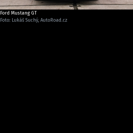
ELEKTRO
Ford Mustang GT
NOVINKY ZE SVĚTA EV
Foto: Lukáš Suchý, AutoRoad.cz
TESTY ELEKTROMOBILŮ
TRH S ELEKTROMOBILY
RALLY
OSTATNÍ
TISKOVKY
ROZHOVORY
DAKAR
Z DOMOVA
ZE SVĚTA
MOTORSPORT