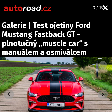
3 / 13
AUTA
Galerie | Test ojetiny Ford
TESTY AUT
Mustang Fastback GT -
NOVINKY
plnotučný „muscle car“ s
EKO
manuálem a osmiválcem
SPY
HISTORIE
ZAJÍMAVOSTI
TECHNIKA
EKONOMIKA
ČESKÝ TRH
TUNING
PROFI