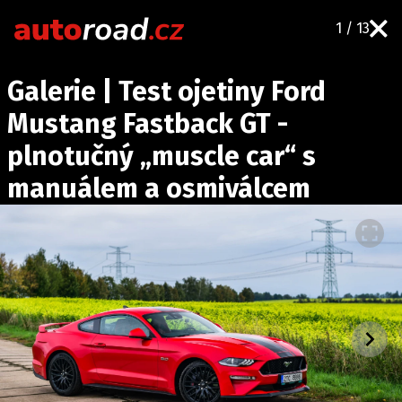
1 / 13
AUTA
Galerie | Test ojetiny Ford
TESTY AUT
Mustang Fastback GT -
NOVINKY
plnotučný „muscle car“ s
EKO
manuálem a osmiválcem
SPY
HISTORIE
ZAJÍMAVOSTI
TECHNIKA
EKONOMIKA
ČESKÝ TRH
TUNING
PROFI