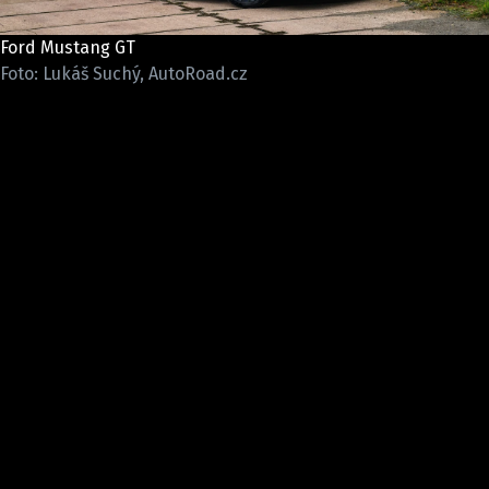
ELEKTRO
Ford Mustang GT
NOVINKY ZE SVĚTA EV
Foto: Lukáš Suchý, AutoRoad.cz
TESTY ELEKTROMOBILŮ
TRH S ELEKTROMOBILY
RALLY
OSTATNÍ
TISKOVKY
ROZHOVORY
DAKAR
Z DOMOVA
ZE SVĚTA
MOTORSPORT