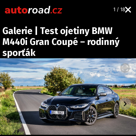
1 / 18
AUTA
Galerie | Test ojetiny BMW
TESTY AUT
M440i Gran Coupé – rodinný
NOVINKY
sporťák
EKO
SPY
HISTORIE
ZAJÍMAVOSTI
TECHNIKA
EKONOMIKA
ČESKÝ TRH
TUNING
PROFI