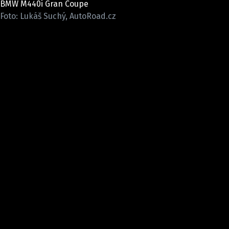
BMW M440i Gran Coupe
ELEKTRO
Foto: Lukáš Suchý, AutoRoad.cz
NOVINKY ZE SVĚTA EV
TESTY ELEKTROMOBILŮ
TRH S ELEKTROMOBILY
RALLY
OSTATNÍ
TISKOVKY
ROZHOVORY
DAKAR
Z DOMOVA
ZE SVĚTA
MOTORSPORT