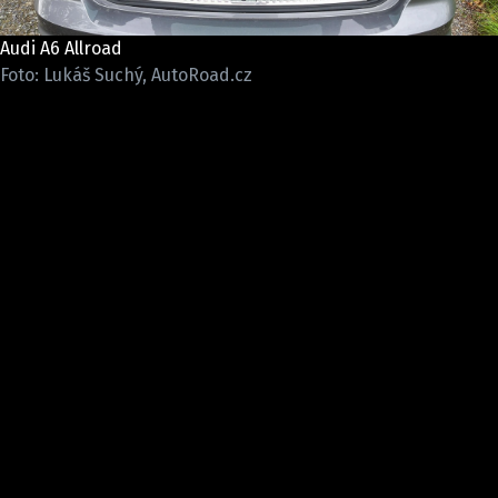
ELEKTRO
Audi A6 Allroad
NOVINKY ZE SVĚTA EV
Foto: Lukáš Suchý, AutoRoad.cz
TESTY ELEKTROMOBILŮ
TRH S ELEKTROMOBILY
RALLY
OSTATNÍ
TISKOVKY
ROZHOVORY
DAKAR
Z DOMOVA
ZE SVĚTA
MOTORSPORT