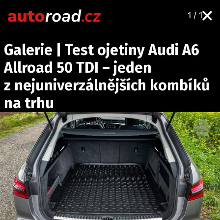
1 / 1
AUTA
Galerie | Test ojetiny Audi A6
TESTY AUT
Allroad 50 TDI – jeden
NOVINKY
z nejuniverzálnějších kombíků
EKO
na trhu
SPY
HISTORIE
ZAJÍMAVOSTI
TECHNIKA
EKONOMIKA
ČESKÝ TRH
TUNING
PROFI