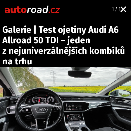
1 / 1
AUTA
Galerie | Test ojetiny Audi A6
TESTY AUT
Allroad 50 TDI – jeden
NOVINKY
z nejuniverzálnějších kombíků
EKO
na trhu
SPY
HISTORIE
ZAJÍMAVOSTI
TECHNIKA
EKONOMIKA
ČESKÝ TRH
TUNING
PROFI