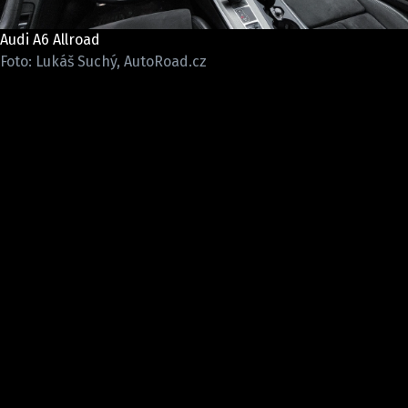
ELEKTRO
Audi A6 Allroad
NOVINKY ZE SVĚTA EV
Foto: Lukáš Suchý, AutoRoad.cz
TESTY ELEKTROMOBILŮ
TRH S ELEKTROMOBILY
RALLY
OSTATNÍ
TISKOVKY
ROZHOVORY
DAKAR
Z DOMOVA
ZE SVĚTA
MOTORSPORT